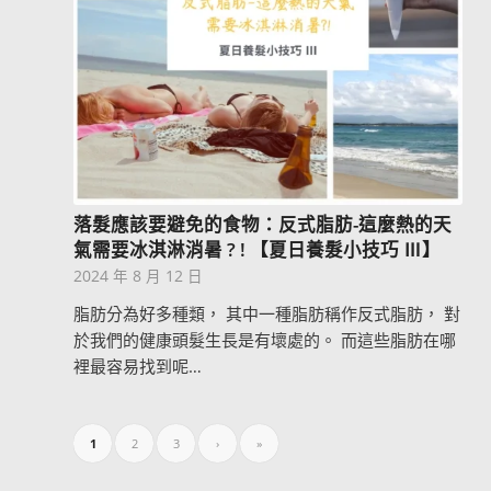
落髮應該要避免的食物：反式脂肪-這麼熱的天
氣需要冰淇淋消暑 ? ! 【夏日養髮小技巧 Ⅲ】
2024 年 8 月 12 日
脂肪分為好多種類， 其中一種脂肪稱作反式脂肪， 對
於我們的健康頭髮生長是有壞處的。 而這些脂肪在哪
裡最容易找到呢…
1
2
3
›
»