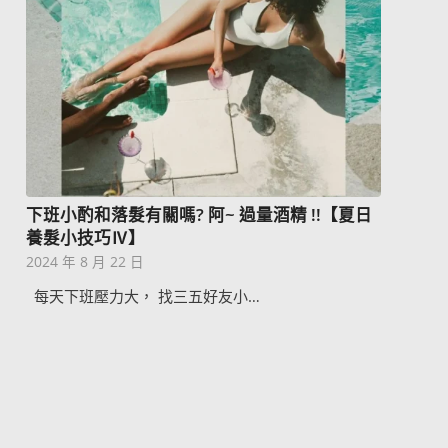
下班小酌和落髮有關嗎? 阿~ 過量酒精 !!【夏日
養髮小技巧Ⅳ】
2024 年 8 月 22 日
每天下班壓力大， 找三五好友小…